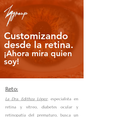
Customizando
desde la retina.
¡Ahora mira quien
soy!
Reto:
La Dra. Edithza López
, especialista en
retina y vítreo, diabetes ocular y
retinopatía del prematuro, busca un