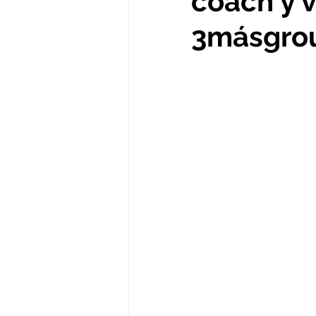
coach y v
3másgrou