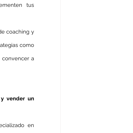
lementen tus 
de coaching y 
rategias como 
y convencer a 
y vender un 
ializado en 