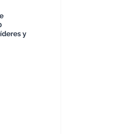
e 
0 
íderes y 