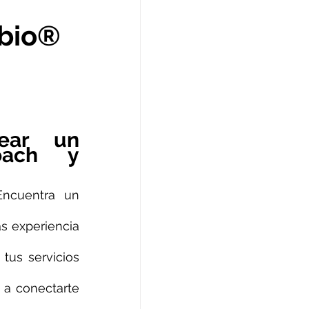
abio®
ar un 
ach y 
Encuentra un 
 experiencia 
tus servicios 
a conectarte 