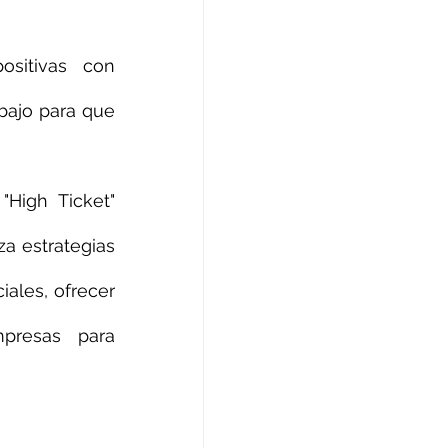
sitivas con 
bajo para que 
"High Ticket" 
a estrategias 
ales, ofrecer 
presas para 