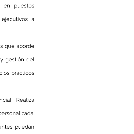
a en puestos 
ejecutivos a 
s que aborde 
 gestión del 
os prácticos 
ial. Realiza 
ersonalizada. 
antes puedan 